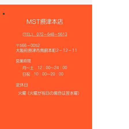
MST摂津本店
(TEL)
072－648－5613
〒566－0052
大阪府摂津市鳥飼本町2－12－11
​営業時間
月～土 12：00～24：00
日祝 10：00～20：00
​定休日
火曜
(火曜が祝日の場合は翌水曜)