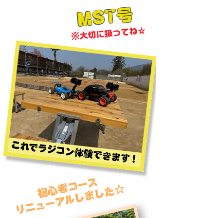
​MST号
​※大切に扱ってね☆
​これでラジコン体験できます！
​初心者コース
リニューアルしました☆