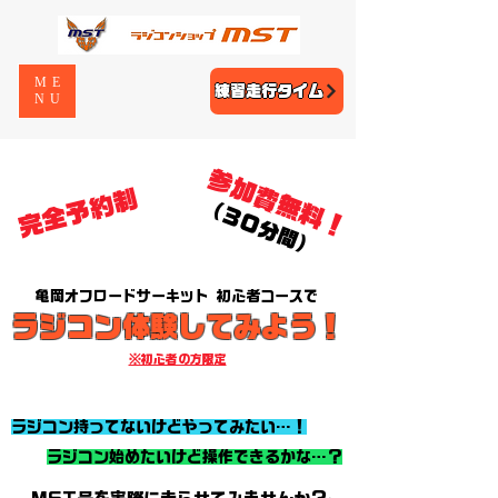
ME
練習走行タイム
NU
​参加費無料！
​完全予約制
​（３０分間）
亀岡オフロードサーキット 初心者コースで
​ラジコン体験してみよう！
※初心者の方限定
​ラジコン持ってないけどやってみたい…！
​ラジコン始めたいけど操作できるかな…？