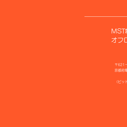
M
ST
​オ
〒621
​京都府
（​ピ