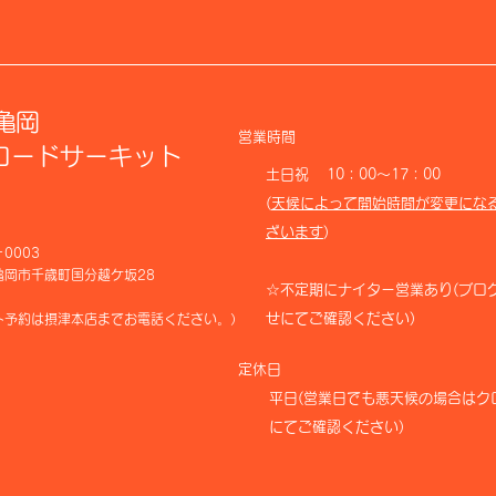
亀岡
​営業時間
フロードサーキット
​土日祝 10：00～17：00
(
天候によって開始時間が変更にな
ざいます
)
－0003
亀岡市千歳町国分越ケ坂28
​☆不定期にナイター営業あり(ブロ
せにてご確認ください)
ット予約は摂津本店までお電話ください。）
​定休日
​平日
(営業日でも悪天候の場合はク
にてご確認ください)