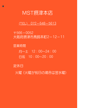
MST摂津本店
(TEL)
072－648－5613
〒566－0052
大阪府摂津市鳥飼本町2－12－11
​営業時間
月～土 12：00～24：00
日祝 10：00～20：00
​定休日
火曜
(火曜が祝日の場合は翌水曜)