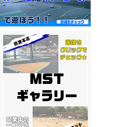
​で遊ぼう！！
詳細をチェック
​画像を
​クリックで
​チェック★
MST
​ギャラリー
営業中の
一コマを