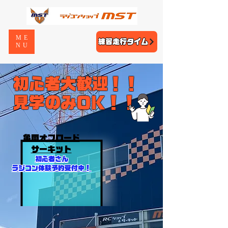
ME
練習走行タイム
NU
初心者大歓迎！！
​見学のみOK！！
​亀岡オフロード
サーキット
初心者さん
ラジコン体験予約受付中！