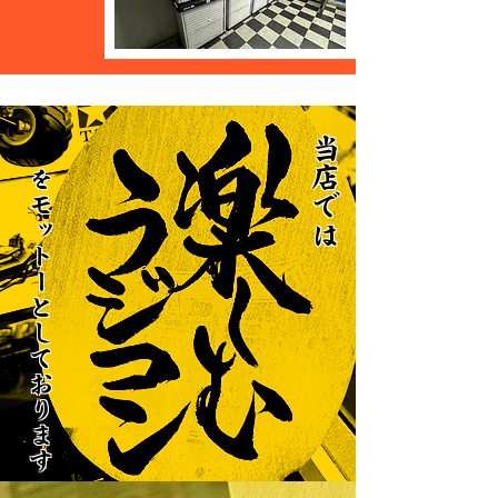
​当店では
​を
モットーとしております